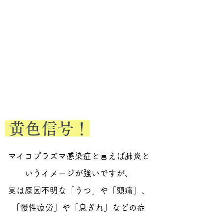
肺炎の一部にしか対応できていませ
ん。
マイコプラズマ感染症
になったら
どうすればいいの？
マイコプラズマ感染症は全身に影響
黄色信号！
を及ぼす可能性がある病気です。
そのため、早期に正確に発見するが
マイコプラズマ感染症と言えば肺炎と
重要となります。
いうイメージが強いですが、
実は原因不明な「うつ」や「頭痛」、
“抗マイコプラズマ糖脂質抗原抗体検
査”により原因がわかれば、指定医療
「慢性疲労」や「息ぎれ」などの症