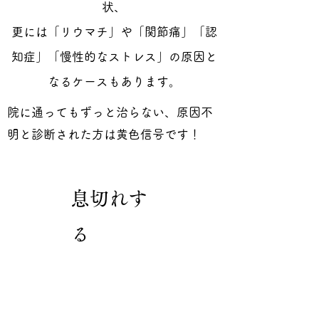
機関でサポートすることができま
状、
す。
更には「リウマチ」や「関節痛」「認
知症」「慢性的なストレス」の原因と
マイコプラズマ学会での発表をみる
なるケースもあります。
院に通ってもずっと治らない、原因不
明と診断された方は黄色信号です！
マイコプラズマ感染症
の指定医療機関
息切れす
る
難病の原因として近年注目される
「マイコプラズマ感染症」の最先端
予防医療が出来る医療機関をご紹介
します。