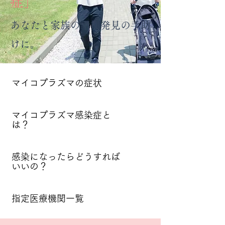
症」
あなたと家族の早期発見の手助
けに。
​マイコプラズマの症状
​マイコプラズマ感染症と
は？
感染になったらどうすれば
いいの？
指定医療機関一覧