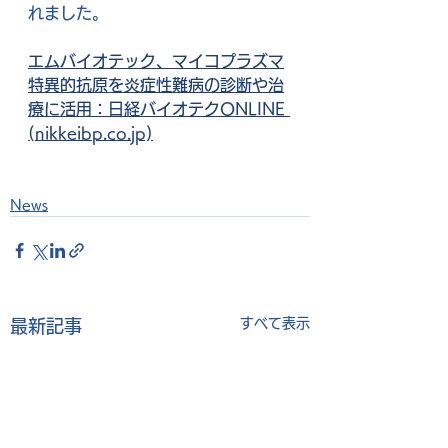
れました。
エムバイオテック、マイコプラズマ
特異的抗原を炎症性難病の診断や治
療に活用：日経バイオテクONLINE 
(nikkeibp.co.jp)
News
すべて表示
最新記事